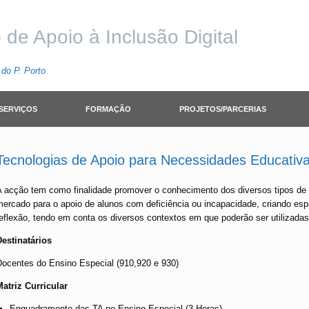
 de Apoio à Inclusão Digital
do P. Porto
SERVIÇOS
FORMAÇÃO
PROJETOS/PARCERIAS
Tecnologias de Apoio para Necessidades Educativa
A acção tem como finalidade promover o conhecimento dos diversos tipos de a
mercado para o apoio de alunos com deficiência ou incapacidade, criando e
reflexão, tendo em conta os diversos contextos em que poderão ser utilizadas
Destinatários
Docentes do Ensino Especial (910,920 e 930)
Matriz Curricular
Enquadramento das TA no Ensino Especial (3 Horas)