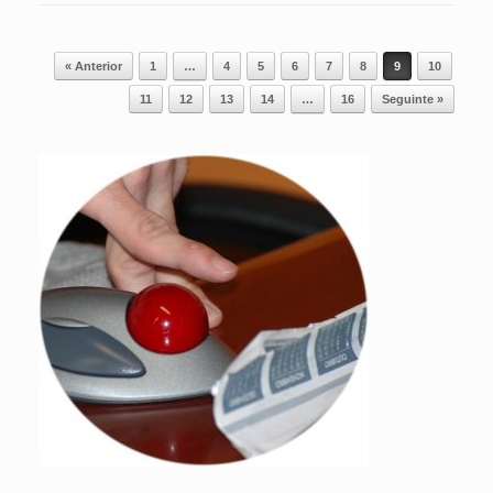
Post navigation
« Anterior
1
…
4
5
6
7
8
9
10
11
12
13
14
…
16
Seguinte »